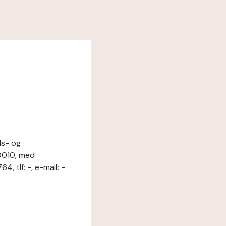
ls- og
0010, med
tlf: -, e-mail: -