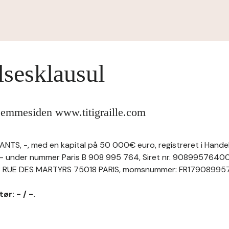
lsesklausul
hjemmesiden www.titigraille.com
NTS, -, med en kapital på 50 000€ euro, registreret i Hande
i - under nummer Paris B 908 995 764, Siret nr. 9089957640
 RUE DES MARTYRS 75018 PARIS, momsnummer: FR17908995764, 
ør: - / -.