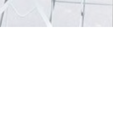
Titi Graille
Situé tout près de Montmartre, Titi Graille est un
restaurant traditionnel proposant des plats faits maison
avec des produits de saisons.
Vous y trouverez aussi plus de 90 vins soigneusement
sélectionné par le chef.
Titi Graille est un lieu convivial où le confort et la