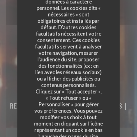
données à caractère
personnel. Les cookies dits «
nécessaires » sont
obligatoires et installés par
défaut. D'autres cookies
facultatifs nécessitent votre
consentement. Ces cookies
facultatifs servent à analyser
votre navigation, mesurer
l'audience du site, proposer
des fonctionnalités (ex : en
lien avec les réseaux sociaux)
ou afficher des publicités ou
contenus personnalisés.
Cliquez sur « Tout accepter »,
TITI GRAILLE
« Tout refuser » ou «
Personnaliser » pour gérer
RESTAURANT TRADITIONNEL FRANÇAIS
|
vos préférences. Vous pouvez
PARIS
modifier vos choix à tout
moment en cliquant sur l'icône
représentant un cookie en bas
RÉSERVER
à gauche des pages du site.